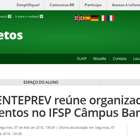
Simplifique!
Comunica BR
Participe
Acesso à infor
 busca
3
Ir para o rodapé
4
etos
SUAP
Moodle
Contato
Loc
ESPAÇO DO ALUNO
ENTEPREV reúne organiza
entos no IFSP Câmpus Bar
Segunda, 07 de Mai de 2018, 13h29
|
Última atualização em Segunda, 07
e 2018, 13h29