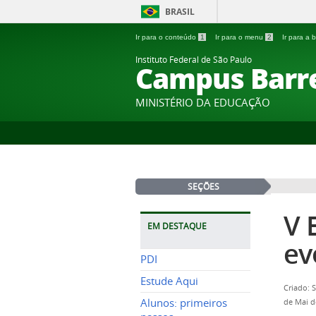
BRASIL
Ir para o conteúdo
1
Ir para o menu
2
Ir para a
Instituto Federal de São Paulo
Campus Barr
MINISTÉRIO DA EDUCAÇÃO
SEÇÕES
V 
EM DESTAQUE
ev
PDI
Estude Aqui
Criado: 
Alunos: primeiros
de Mai d