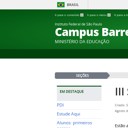
BRASIL
Ir para o conteúdo
1
Ir para o menu
2
Ir para a
Instituto Federal de São Paulo
Campus Barr
MINISTÉRIO DA EDUCAÇÃO
SEÇÕES
II
EM DESTAQUE
PDI
Criado: 
Agosto d
Estude Aqui
Alunos: primeiros
Estão 