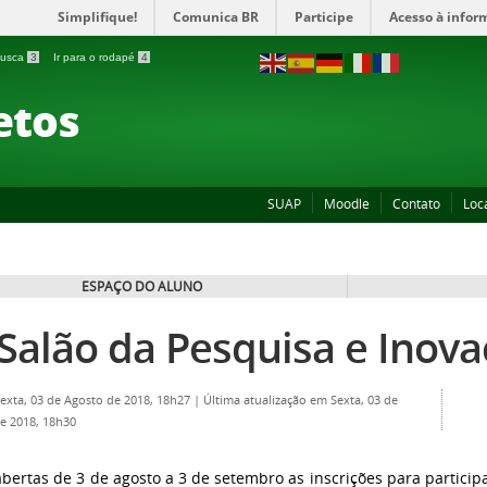
Simplifique!
Comunica BR
Participe
Acesso à infor
 busca
3
Ir para o rodapé
4
etos
SUAP
Moodle
Contato
Loc
ESPAÇO DO ALUNO
I Salão da Pesquisa e Inova
Sexta, 03 de Agosto de 2018, 18h27
|
Última atualização em Sexta, 03 de
e 2018, 18h30
abertas de 3 de agosto a 3 de setembro as inscrições para participa