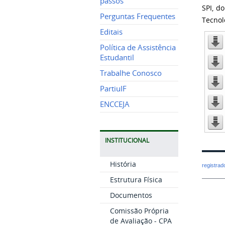
passos
SPI, d
Perguntas Frequentes
Tecnol
Editais
Política de Assistência
Estudantil
Trabalhe Conosco
PartiuIF
ENCCEJA
INSTITUCIONAL
História
registra
Estrutura Física
Documentos
Comissão Própria
de Avaliação - CPA