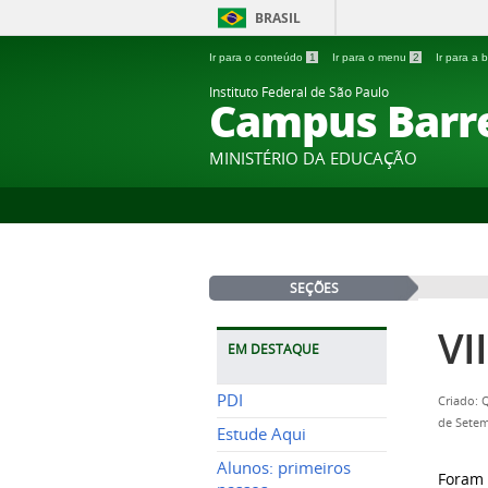
BRASIL
Ir para o conteúdo
1
Ir para o menu
2
Ir para a
Instituto Federal de São Paulo
Campus Barr
MINISTÉRIO DA EDUCAÇÃO
SEÇÕES
VI
EM DESTAQUE
PDI
Criado: 
de Setem
Estude Aqui
Alunos: primeiros
Foram 