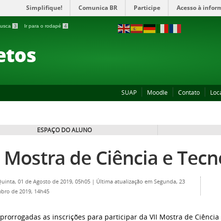
Simplifique!
Comunica BR
Participe
Acesso à infor
 busca
3
Ir para o rodapé
4
etos
SUAP
Moodle
Contato
Loc
ESPAÇO DO ALUNO
I Mostra de Ciência e Tecn
Quinta, 01 de Agosto de 2019, 05h05
|
Última atualização em Segunda, 23
bro de 2019, 14h45
prorrogadas as inscrições para participar da VII Mostra de Ciênci