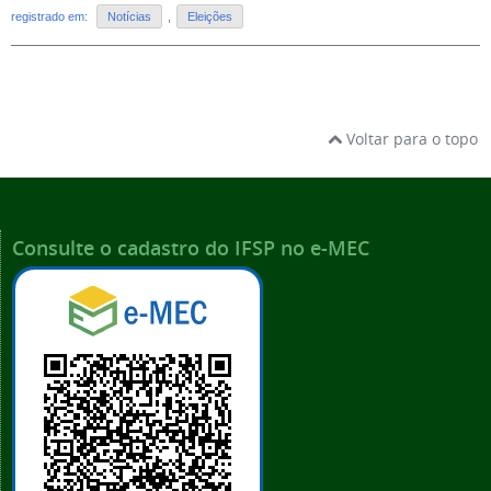
registrado em:
Notícias
,
Eleições
Voltar para o topo
Consulte o cadastro do IFSP no e-MEC