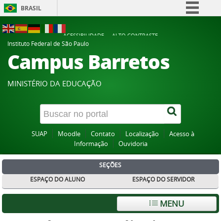
BRASIL
Simplifique!
ACESSIBILIDADE
ALTO CONTRASTE
Comunica BR
Instituto Federal de São Paulo
Campus Barretos
Participe
Acesso à informação
MINISTÉRIO DA EDUCAÇÃO
Legislação
Canais
SUAP
Moodle
Contato
Localização
Acesso à
Informação
Ouvidoria
SEÇÕES
ESPAÇO DO ALUNO
ESPAÇO DO SERVIDOR
MENU