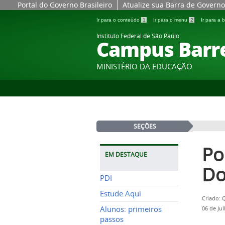
Portal do Governo Brasileiro
Atualize sua Barra de Governo
Ir para o conteúdo
1
Ir para o menu
2
Ir para a
Instituto Federal de São Paulo
Campus Barr
MINISTÉRIO DA EDUCAÇÃO
SEÇÕES
Po
EM DESTAQUE
Do
PDI
Estude Aqui
Criado: 
Alunos: primeiros
06 de Ju
passos