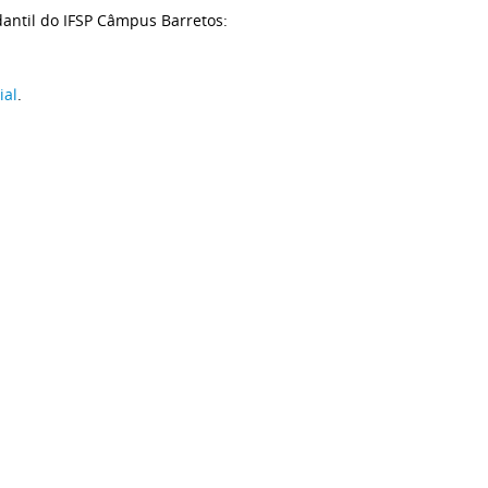
dantil do IFSP Câmpus Barretos:
ial
.