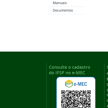
Manuais
Documentos
Consulte o cadastro
do IFSP no e-MEC