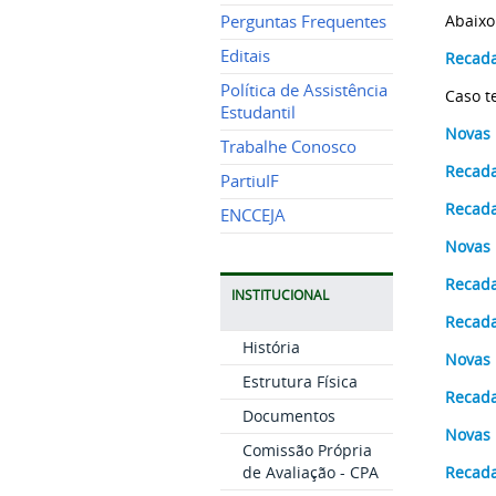
Abaixo
Perguntas Frequentes
Editais
Recada
Política de Assistência
Caso t
Estudantil
Novas 
Trabalhe Conosco
Recada
PartiuIF
Recada
ENCCEJA
Novas 
Recada
INSTITUCIONAL
Recada
História
Novas 
Estrutura Física
Recada
Documentos
Novas 
Comissão Própria
de Avaliação - CPA
Recada