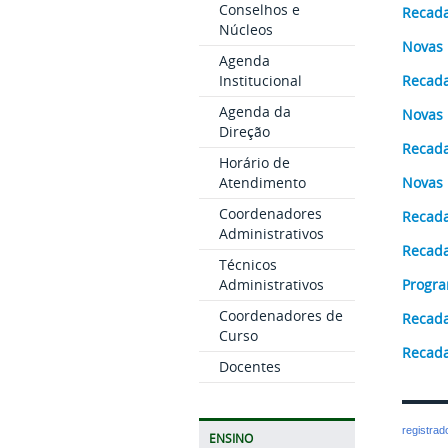
Conselhos e
Recada
Núcleos
Novas 
Agenda
Institucional
Recada
Agenda da
Novas 
Direção
Recada
Horário de
Atendimento
Novas 
Coordenadores
Recada
Administrativos
Recada
Técnicos
Administrativos
Progra
Coordenadores de
Recada
Curso
Recada
Docentes
registra
ENSINO