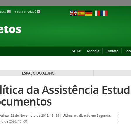
 busca
3
Ir para o rodapé
4
etos
SUAP
Moodle
Contato
Loc
ESPAÇO DO ALUNO
lítica da Assistência Estuda
cumentos
Quinta, 22 de Novembro de 2018, 13h54
|
Última atualização em Segunda,
lho de 2026, 13h00