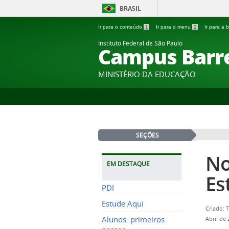
BRASIL
Ir para o conteúdo
1
Ir para o menu
2
Ir para a
Instituto Federal de São Paulo
Campus Barr
MINISTÉRIO DA EDUCAÇÃO
SEÇÕES
No
EM DESTAQUE
Es
PDI
Estude Aqui
Criado: 
Alunos: primeiros
Abril de