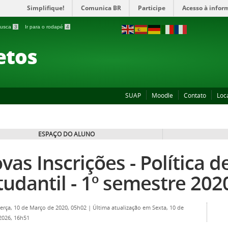
Simplifique!
Comunica BR
Participe
Acesso à infor
 busca
3
Ir para o rodapé
4
etos
SUAP
Moodle
Contato
Loc
ESPAÇO DO ALUNO
vas Inscrições - Política d
tudantil - 1º semestre 202
Terça, 10 de Março de 2020, 05h02
|
Última atualização em Sexta, 10 de
 2026, 16h51