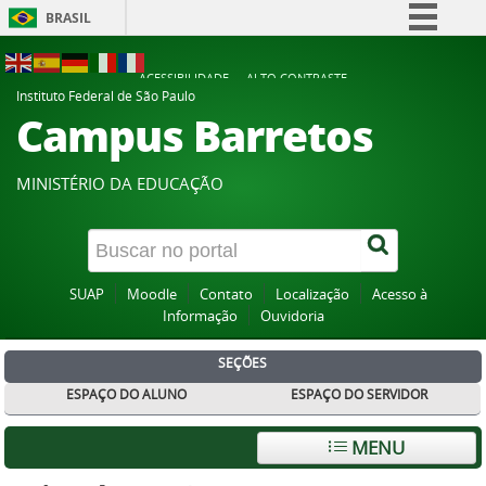
BRASIL
Simplifique!
ACESSIBILIDADE
ALTO CONTRASTE
Comunica BR
Instituto Federal de São Paulo
Campus Barretos
Participe
Acesso à informação
MINISTÉRIO DA EDUCAÇÃO
Legislação
Canais
SUAP
Moodle
Contato
Localização
Acesso à
Informação
Ouvidoria
SEÇÕES
ESPAÇO DO ALUNO
ESPAÇO DO SERVIDOR
MENU