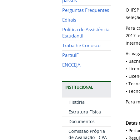
passos
O IFSP
Perguntas Frequentes
Seleçã
Editais
Para c
Política de Assistência
2017 e
Estudantil
intern
Trabalhe Conosco
As vag
PartiuIF
• Bach
ENCCEJA
• Lice
• Lice
• Tecn
INSTITUCIONAL
• Tecn
Para m
História
Estrutura Física
Documentos
Datas 
• Perío
Comissão Própria
de Avaliação - CPA
• Resu