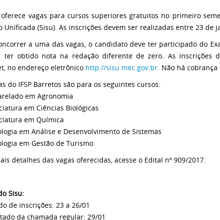
 oferece vagas para cursos superiores gratuitos no primeiro sem
o Unificada (Sisu). As inscrições devem ser realizadas entre 23 de j
oncorrer a uma das vagas, o candidato deve ter participado do E
 ter obtido nota na redação diferente de zero. As inscrições 
et, no endereço eletrônico
http://sisu.mec.gov.br.
Não há cobrança d
as do IFSP Barretos são para os seguintes cursos:
arelado em Agronomia
nciatura em Ciências Biológicas
nciatura em Química
ologia em Análise e Desenvolvimento de Sistemas
ologia em Gestão de Turismo
ais detalhes das vagas oferecidas, acesse o Edital nº 909/2017.
do Sisu:
do de inscrições: 23 a 26/01
ltado da chamada regular: 29/01