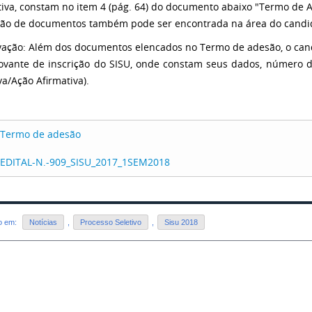
tiva, constam no item 4 (pág. 64) do documento abaixo "Termo de 
ção de documentos também pode ser encontrada na área do candida
ação: Além dos documentos elencados no Termo de adesão, o can
vante de inscrição do SISU, onde constam seus dados, número d
va/Ação Afirmativa).
Termo de adesão
EDITAL-N.-909_SISU_2017_1SEM2018
do em:
Notícias
,
Processo Seletivo
,
Sisu 2018