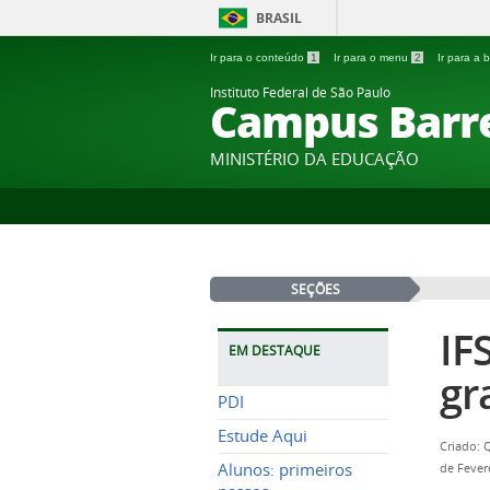
BRASIL
Ir para o conteúdo
1
Ir para o menu
2
Ir para a
Instituto Federal de São Paulo
Campus Barr
MINISTÉRIO DA EDUCAÇÃO
SEÇÕES
IF
EM DESTAQUE
gr
PDI
Estude Aqui
Criado: 
Alunos: primeiros
de Fever