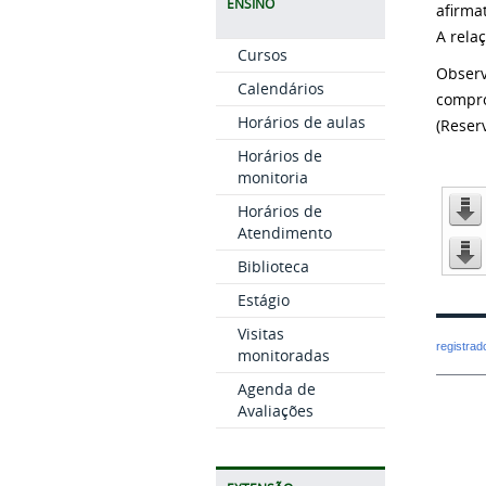
ENSINO
afirma
A rela
Cursos
Observ
Calendários
compro
Horários de aulas
(Reser
Horários de
monitoria
Horários de
Atendimento
Biblioteca
Estágio
Visitas
registra
monitoradas
Agenda de
Avaliações