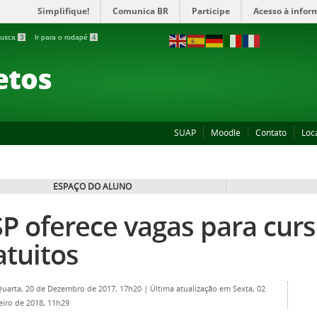
Simplifique!
Comunica BR
Participe
Acesso à infor
 busca
3
Ir para o rodapé
4
etos
SUAP
Moodle
Contato
Loc
ESPAÇO DO ALUNO
SP oferece vagas para cur
atuitos
Quarta, 20 de Dezembro de 2017, 17h20
|
Última atualização em Sexta, 02
eiro de 2018, 11h29