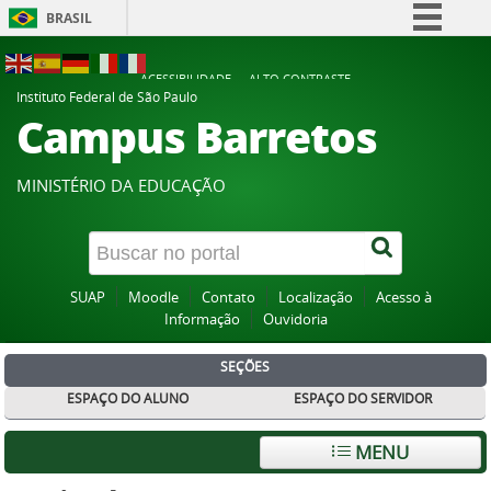
BRASIL
Simplifique!
ACESSIBILIDADE
ALTO CONTRASTE
Comunica BR
Instituto Federal de São Paulo
Campus Barretos
Participe
Acesso à informação
MINISTÉRIO DA EDUCAÇÃO
Legislação
Canais
SUAP
Moodle
Contato
Localização
Acesso à
Informação
Ouvidoria
SEÇÕES
ESPAÇO DO ALUNO
ESPAÇO DO SERVIDOR
MENU