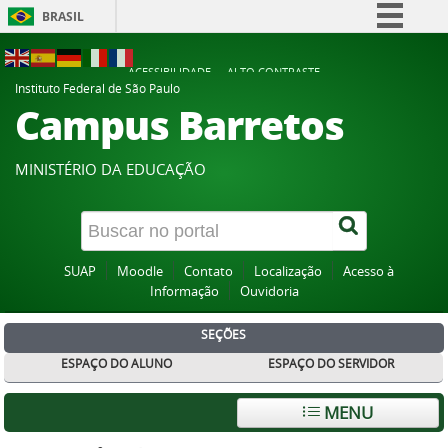
BRASIL
Simplifique!
ACESSIBILIDADE
ALTO CONTRASTE
Comunica BR
Instituto Federal de São Paulo
Campus Barretos
Participe
Acesso à informação
MINISTÉRIO DA EDUCAÇÃO
Legislação
Canais
SUAP
Moodle
Contato
Localização
Acesso à
Informação
Ouvidoria
SEÇÕES
ESPAÇO DO ALUNO
ESPAÇO DO SERVIDOR
MENU