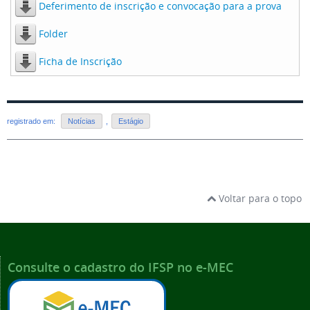
Deferimento de inscrição e convocação para a prova
Folder
Ficha de Inscrição
registrado em:
Notícias
,
Estágio
Voltar para o topo
Consulte o cadastro do IFSP no e-MEC