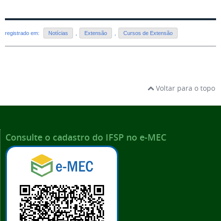
registrado em:
Notícias
,
Extensão
,
Cursos de Extensão
Voltar para o topo
Consulte o cadastro do IFSP no e-MEC