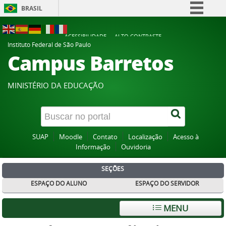
BRASIL
Simplifique!
ACESSIBILIDADE
ALTO CONTRASTE
Comunica BR
Instituto Federal de São Paulo
Campus Barretos
Participe
Acesso à informação
MINISTÉRIO DA EDUCAÇÃO
Legislação
Canais
SUAP
Moodle
Contato
Localização
Acesso à
Informação
Ouvidoria
SEÇÕES
ESPAÇO DO ALUNO
ESPAÇO DO SERVIDOR
MENU