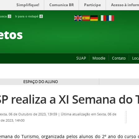
Simplifique!
Comunica BR
Participe
Acesso à infor
 busca
3
Ir para o rodapé
4
etos
SUAP
Moodle
Contato
Loc
ESPAÇO DO ALUNO
SP realiza a XI Semana do
Sexta, 06 de Outubro de 2023, 13h59
|
Última atualização em Sexta, 06 de
de 2023, 14h00
emana do Turismo, organizada pelos alunos do 2º ano do curso 