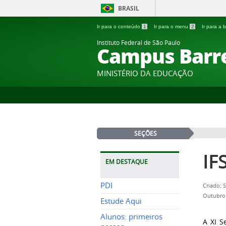
BRASIL
Ir para o conteúdo
1
Ir para o menu
2
Ir para a
Instituto Federal de São Paulo
Campus Barr
MINISTÉRIO DA EDUCAÇÃO
SEÇÕES
IF
EM DESTAQUE
PDI
Criado: 
Outubro 
Estude Aqui
Alunos: primeiros
A XI S