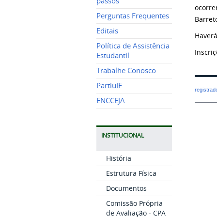
passos
ocorre
Perguntas Frequentes
Barret
Editais
Haverá
Política de Assistência
Inscri
Estudantil
Trabalhe Conosco
PartiuIF
registra
ENCCEJA
INSTITUCIONAL
História
Estrutura Física
Documentos
Comissão Própria
de Avaliação - CPA