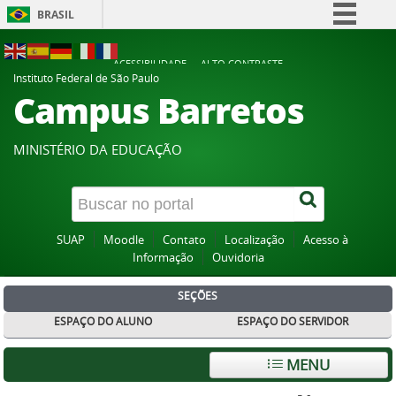
BRASIL
Simplifique!
ACESSIBILIDADE
ALTO CONTRASTE
Comunica BR
Instituto Federal de São Paulo
Campus Barretos
Participe
Acesso à informação
MINISTÉRIO DA EDUCAÇÃO
Legislação
Canais
SUAP
Moodle
Contato
Localização
Acesso à
Informação
Ouvidoria
SEÇÕES
ESPAÇO DO ALUNO
ESPAÇO DO SERVIDOR
MENU