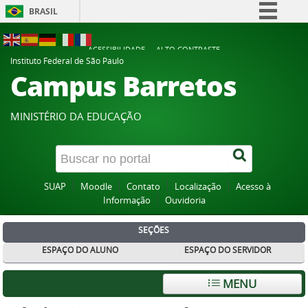
BRASIL
Simplifique!
ACESSIBILIDADE
ALTO CONTRASTE
Comunica BR
Instituto Federal de São Paulo
Campus Barretos
Participe
Acesso à informação
MINISTÉRIO DA EDUCAÇÃO
Legislação
Canais
SUAP
Moodle
Contato
Localização
Acesso à
Informação
Ouvidoria
SEÇÕES
ESPAÇO DO ALUNO
ESPAÇO DO SERVIDOR
MENU