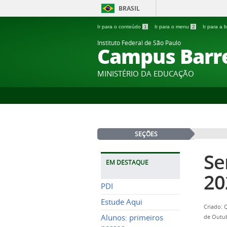
BRASIL
Ir para o conteúdo
1
Ir para o menu
2
Ir para a
Instituto Federal de São Paulo
Campus Barr
MINISTÉRIO DA EDUCAÇÃO
SEÇÕES
Se
EM DESTAQUE
20
PDI
Estude Aqui
Criado: 
Alunos: primeiros
de Outub