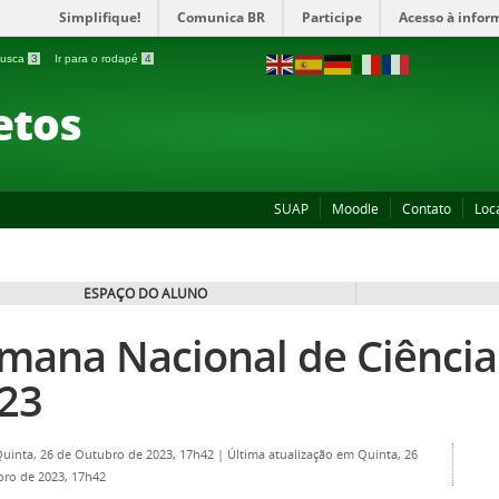
Simplifique!
Comunica BR
Participe
Acesso à infor
 busca
3
Ir para o rodapé
4
etos
SUAP
Moodle
Contato
Loc
ESPAÇO DO ALUNO
mana Nacional de Ciência
23
Quinta, 26 de Outubro de 2023, 17h42
|
Última atualização em Quinta, 26
ro de 2023, 17h42