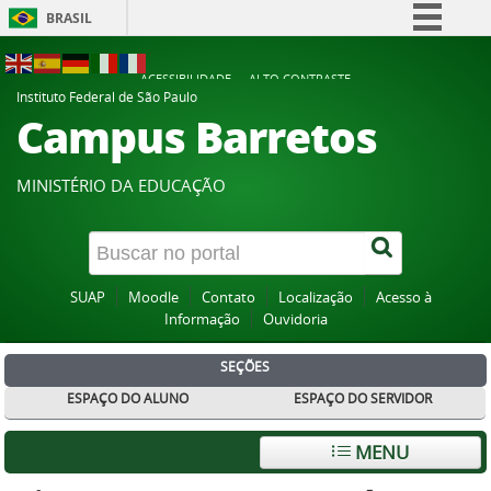
BRASIL
Simplifique!
ACESSIBILIDADE
ALTO CONTRASTE
Comunica BR
Instituto Federal de São Paulo
Campus Barretos
Participe
Acesso à informação
MINISTÉRIO DA EDUCAÇÃO
Legislação
Canais
SUAP
Moodle
Contato
Localização
Acesso à
Informação
Ouvidoria
SEÇÕES
ESPAÇO DO ALUNO
ESPAÇO DO SERVIDOR
MENU