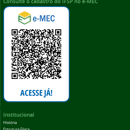
Consulte o cadastro do IFSP no e-MEC
Institucional
História
Estrutura Física