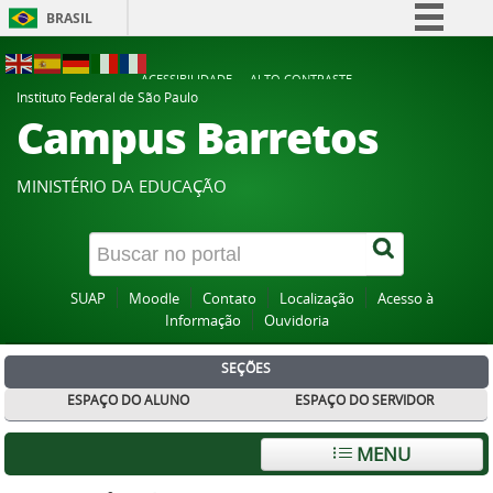
BRASIL
Simplifique!
ACESSIBILIDADE
ALTO CONTRASTE
Comunica BR
Instituto Federal de São Paulo
Campus Barretos
Participe
Acesso à informação
MINISTÉRIO DA EDUCAÇÃO
Legislação
Canais
SUAP
Moodle
Contato
Localização
Acesso à
Informação
Ouvidoria
SEÇÕES
ESPAÇO DO ALUNO
ESPAÇO DO SERVIDOR
MENU