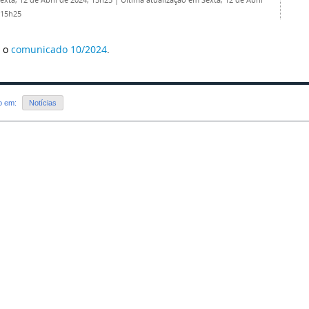
Sexta, 12 de Abril de 2024, 15h25
|
Última atualização em Sexta, 12 de Abril
 15h25
e o
comunicado 10/2024
.
do em:
Notícias