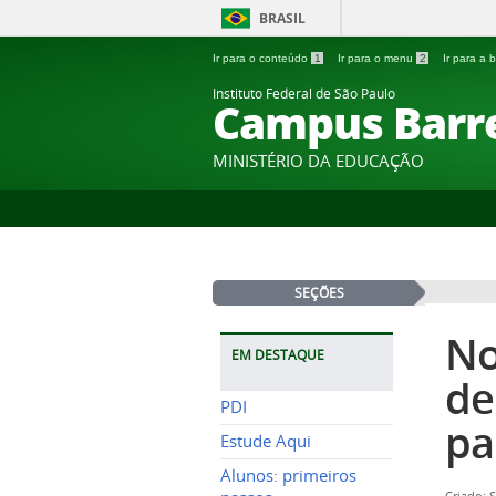
BRASIL
Ir para o conteúdo
1
Ir para o menu
2
Ir para a
Instituto Federal de São Paulo
Campus Barr
MINISTÉRIO DA EDUCAÇÃO
SEÇÕES
No
EM DESTAQUE
de
PDI
pa
Estude Aqui
Alunos: primeiros