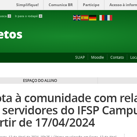
Simplifique!
Comunica BR
Participe
Acesso à infor
 busca
3
Ir para o rodapé
4
etos
SUAP
Moodle
Contato
Loc
ESPAÇO DO ALUNO
ta à comunidade com rela
 servidores do IFSP Campu
rtir de 17/04/2024