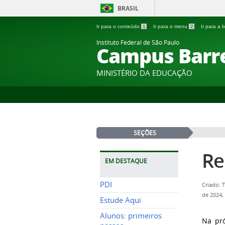
BRASIL
Ir para o conteúdo
1
Ir para o menu
2
Ir para a
Instituto Federal de São Paulo
Campus Barr
MINISTÉRIO DA EDUCAÇÃO
SEÇÕES
Re
EM DESTAQUE
PDI
Criado: 
de 2024,
Estude Aqui
Alunos: primeiros
Na pró