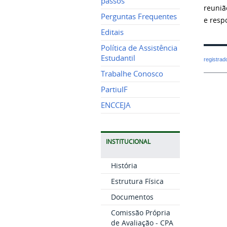
passos
reuniã
Perguntas Frequentes
e resp
Editais
Política de Assistência
Estudantil
registra
Trabalhe Conosco
PartiuIF
ENCCEJA
INSTITUCIONAL
História
Estrutura Física
Documentos
Comissão Própria
de Avaliação - CPA