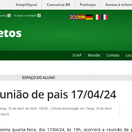
Simplifique!
Comunica BR
Participe
Acesso à infor
 busca
3
Ir para o rodapé
4
etos
SUAP
Moodle
Contato
Loc
ESPAÇO DO ALUNO
união de pais 17/04/24
Terça, 16 de Abril de 2024, 16h25
|
Última atualização em Terça, 16 de Abril
 16h25
xima quarta-feira, dia 17/04/24, às 19h, ocorrerá a reunião de 