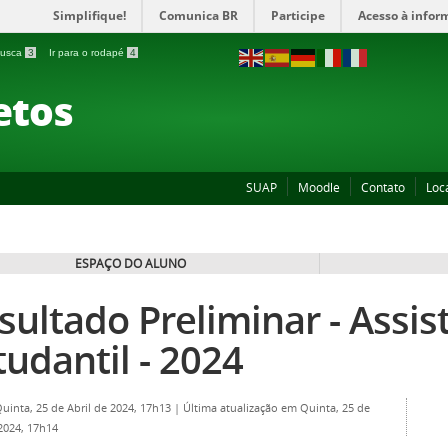
Simplifique!
Comunica BR
Participe
Acesso à infor
 busca
3
Ir para o rodapé
4
etos
SUAP
Moodle
Contato
Loc
ESPAÇO DO ALUNO
sultado Preliminar - Assis
tudantil - 2024
Quinta, 25 de Abril de 2024, 17h13
|
Última atualização em Quinta, 25 de
 2024, 17h14