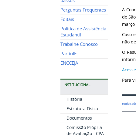
passos
A Coor
Perguntas Frequentes
de São
Editais
março 
Política de Assistência
Caso e
Estudantil
não de
Trabalhe Conosco
O Resu
PartiuIF
inform
ENCCEJA
Acesse
Para v
INSTITUCIONAL
História
registra
Estrutura Física
Documentos
Comissão Própria
de Avaliação - CPA