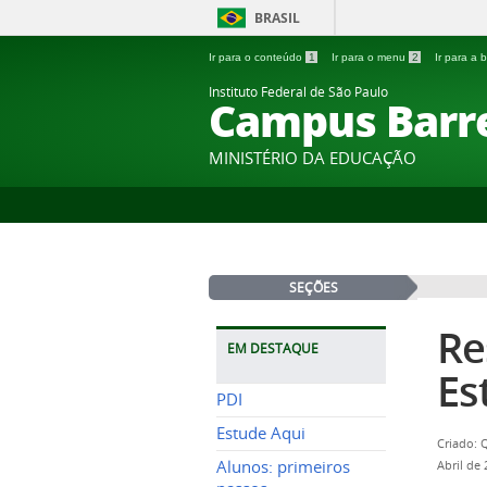
BRASIL
Ir para o conteúdo
1
Ir para o menu
2
Ir para a
Instituto Federal de São Paulo
Campus Barr
MINISTÉRIO DA EDUCAÇÃO
SEÇÕES
Re
EM DESTAQUE
Es
PDI
Estude Aqui
Criado: 
Alunos: primeiros
Abril de