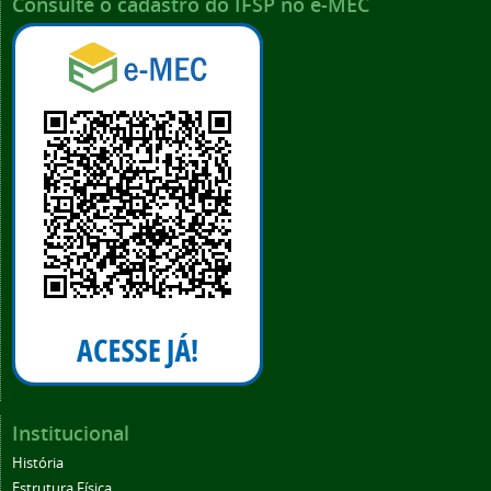
Consulte o cadastro do IFSP no e-MEC
Institucional
História
Estrutura Física