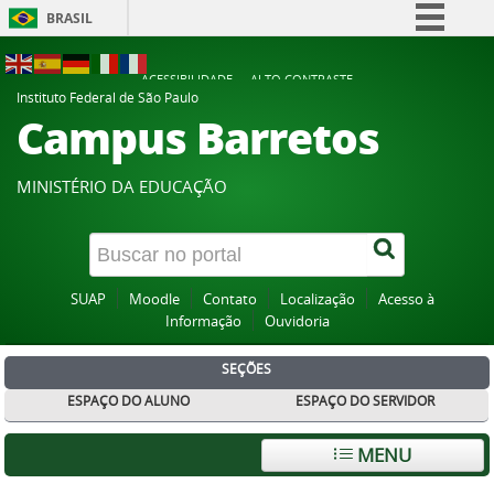
BRASIL
Simplifique!
ACESSIBILIDADE
ALTO CONTRASTE
Comunica BR
Instituto Federal de São Paulo
Campus Barretos
Participe
Acesso à informação
MINISTÉRIO DA EDUCAÇÃO
Legislação
Canais
SUAP
Moodle
Contato
Localização
Acesso à
Informação
Ouvidoria
SEÇÕES
ESPAÇO DO ALUNO
ESPAÇO DO SERVIDOR
MENU