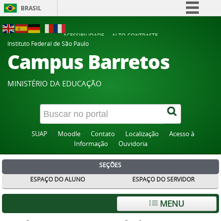
BRASIL
Simplifique!
ACESSIBILIDADE
ALTO CONTRASTE
Comunica BR
Instituto Federal de São Paulo
Campus Barretos
Participe
Acesso à informação
MINISTÉRIO DA EDUCAÇÃO
Legislação
Canais
SUAP
Moodle
Contato
Localização
Acesso à
Informação
Ouvidoria
SEÇÕES
ESPAÇO DO ALUNO
ESPAÇO DO SERVIDOR
MENU