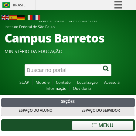
BRASIL
Simplifique!
ACESSIBILIDADE
ALTO CONTRASTE
Comunica BR
Instituto Federal de São Paulo
Campus Barretos
Participe
Acesso à informação
MINISTÉRIO DA EDUCAÇÃO
Legislação
Canais
SUAP
Moodle
Contato
Localização
Acesso à
Informação
Ouvidoria
SEÇÕES
ESPAÇO DO ALUNO
ESPAÇO DO SERVIDOR
MENU