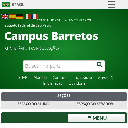
BRASIL
Simplifique!
ACESSIBILIDADE
ALTO CONTRASTE
Comunica BR
Instituto Federal de São Paulo
Campus Barretos
Participe
Acesso à informação
MINISTÉRIO DA EDUCAÇÃO
Legislação
Canais
SUAP
Moodle
Contato
Localização
Acesso à
Informação
Ouvidoria
SEÇÕES
ESPAÇO DO ALUNO
ESPAÇO DO SERVIDOR
MENU