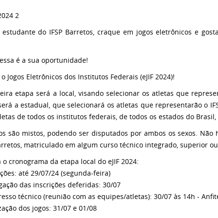
 estudante do IFSP Barretos, craque em jogos eletrônicos e gost
 essa é a sua oportunidade!
o Jogos Eletrônicos dos Institutos Federais (eJIF 2024)!
eira etapa será a local, visando selecionar os atletas que repre
será a estadual, que selecionará os atletas que representarão o IFS
etas de todos os institutos federais, de todos os estados do Brasil,
os são mistos, podendo ser disputados por ambos os sexos. Não h
arretos, matriculado em algum curso técnico integrado, superior o
a o cronograma da etapa local do eJIF 2024:
ições: até 29/07/24 (segunda-feira)
lgação das inscrições deferidas: 30/07
resso técnico (reunião com as equipes/atletas): 30/07 às 14h - Anfit
ização dos jogos: 31/07 e 01/08