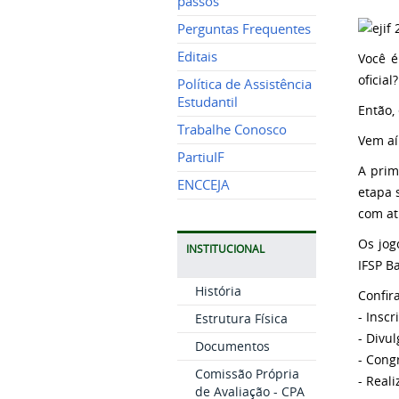
passos
Perguntas Frequentes
Editais
Você é
oficial?
Política de Assistência
Estudantil
Então,
Trabalhe Conosco
Vem aí 
PartiuIF
A prim
ENCCEJA
etapa 
com atl
Os jog
INSTITUCIONAL
IFSP B
História
Confir
- Inscr
Estrutura Física
- Divu
Documentos
- Cong
Comissão Própria
- Real
de Avaliação - CPA