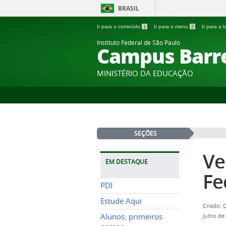
BRASIL
Ir para o conteúdo
1
Ir para o menu
2
Ir para a
Instituto Federal de São Paulo
Campus Barr
MINISTÉRIO DA EDUCAÇÃO
SEÇÕES
Ve
EM DESTAQUE
Fe
PDI
Estude Aqui
Criado: 
Alunos: primeiros
Julho de