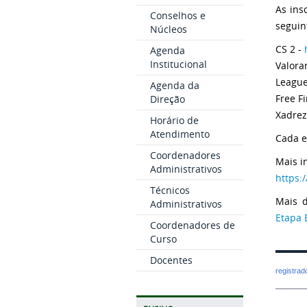
As ins
Conselhos e
seguint
Núcleos
CS 2 -
Agenda
Institucional
Valora
League
Agenda da
Free Fi
Direção
Xadrez
Horário de
Atendimento
Cada e
Coordenadores
Mais i
Administrativos
https:
Técnicos
Mais d
Administrativos
Etapa 
Coordenadores de
Curso
Docentes
registra