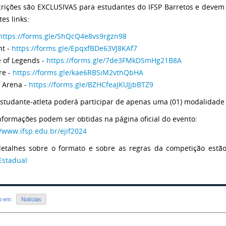
crições são EXCLUSIVAS para estudantes do IFSP Barretos e devem
es links:
https://forms.gle/ShQcQ4e8vs9rgzn98
nt -
https://forms.gle/EpqxfBDe63VJ8KAf7
 of Legends -
https://forms.gle/7de3FMkDSmHg21B8A
re -
https://forms.gle/kae6RBSiM2vthQbHA
 Arena -
https://forms.gle/BZHCfeaJKUJjbBTZ9
studante-atleta poderá participar de apenas uma (01) modalidade
nformações podem ser obtidas na página oficial do evento:
//www.ifsp.edu.br/ejif2024
etalhes sobre o formato e sobre as regras da competição estã
Estadual
do em:
Notícias