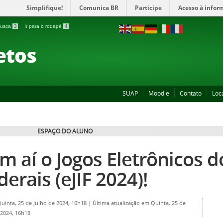
Simplifique!
Comunica BR
Participe
Acesso à infor
 busca
3
Ir para o rodapé
4
etos
SUAP
Moodle
Contato
Loc
ESPAÇO DO ALUNO
m aí o Jogos Eletrônicos d
derais (eJIF 2024)!
Quinta, 25 de Julho de 2024, 16h18
|
Última atualização em Quinta, 25 de
 2024, 16h18