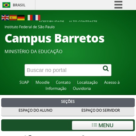
BRASIL
Simplifique!
ACESSIBILIDADE
ALTO CONTRASTE
Comunica BR
Instituto Federal de São Paulo
Campus Barretos
Participe
Acesso à informação
MINISTÉRIO DA EDUCAÇÃO
Legislação
Canais
SUAP
Moodle
Contato
Localização
Acesso à
Informação
Ouvidoria
SEÇÕES
ESPAÇO DO ALUNO
ESPAÇO DO SERVIDOR
MENU