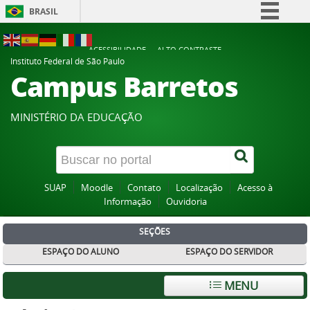
BRASIL
Simplifique!
ACESSIBILIDADE
ALTO CONTRASTE
Comunica BR
Instituto Federal de São Paulo
Campus Barretos
Participe
Acesso à informação
MINISTÉRIO DA EDUCAÇÃO
Legislação
Canais
SUAP
Moodle
Contato
Localização
Acesso à
Informação
Ouvidoria
SEÇÕES
ESPAÇO DO ALUNO
ESPAÇO DO SERVIDOR
MENU