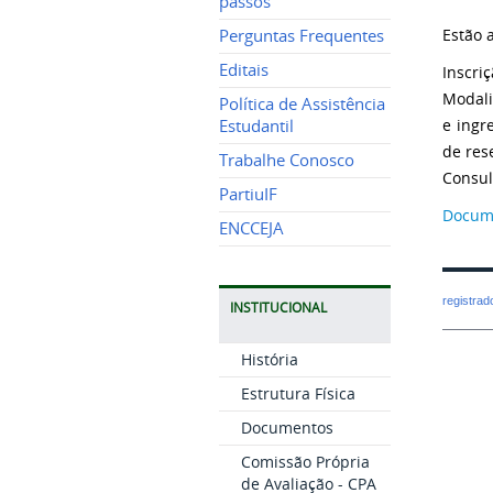
passos
Estão 
Perguntas Frequentes
Editais
Inscri
Modali
Política de Assistência
e ingr
Estudantil
de res
Trabalhe Conosco
Consul
PartiuIF
Docum
ENCCEJA
registra
INSTITUCIONAL
História
Estrutura Física
Documentos
Comissão Própria
de Avaliação - CPA