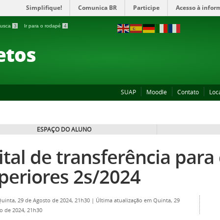
Simplifique!
Comunica BR
Participe
Acesso à infor
 busca
3
Ir para o rodapé
4
etos
SUAP
Moodle
Contato
Loc
ESPAÇO DO ALUNO
ital de transferência para
periores 2s/2024
Quinta, 29 de Agosto de 2024, 21h30
|
Última atualização em Quinta, 29
o de 2024, 21h30