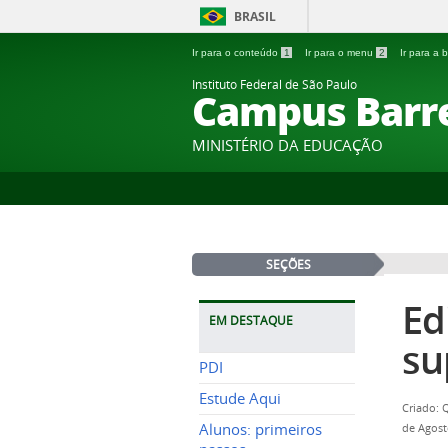
BRASIL
Ir para o conteúdo
1
Ir para o menu
2
Ir para a
Instituto Federal de São Paulo
Campus Barr
MINISTÉRIO DA EDUCAÇÃO
SEÇÕES
Ed
EM DESTAQUE
su
PDI
Estude Aqui
Criado: 
Alunos: primeiros
de Agost