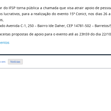
or do IFSP torna pública a chamada que visa atrair apoio de pessoa
ns lucrativos, para a realização do evento 15º Conict, nos dias 2
os,
zado Avenida C-1, 250 – Bairro Ide Daher, CEP 14781-502 – Barretos/
aceitas propostas de apoio para o evento até as 23h59 do dia 22/10
entos
do em:
Notícias