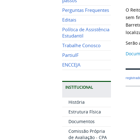
passos
O Reit
Perguntas Frequentes
sem fi
Editais
Barret
Política de Assistência
locali
Estudantil
Serão 
Trabalhe Conosco
Docum
PartiuIF
ENCCEJA
registra
INSTITUCIONAL
História
Estrutura Física
Documentos
Comissão Própria
de Avaliação - CPA