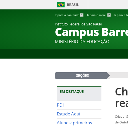
BRASIL
Ir para o conteúdo
1
Ir para o menu
2
Ir para a
Instituto Federal de São Paulo
Campus Barr
MINISTÉRIO DA EDUCAÇÃO
SEÇÕES
Ch
EM DESTAQUE
re
PDI
Estude Aqui
Criado: 
Alunos: primeiros
de Outub