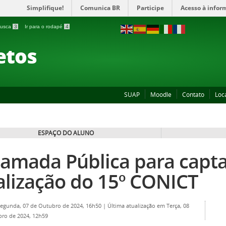
Simplifique!
Comunica BR
Participe
Acesso à infor
 busca
3
Ir para o rodapé
4
etos
SUAP
Moodle
Contato
Loc
ESPAÇO DO ALUNO
amada Pública para capta
alização do 15º CONICT
Segunda, 07 de Outubro de 2024, 16h50
|
Última atualização em Terça, 08
ro de 2024, 12h59