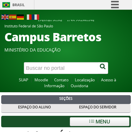
BRASIL
Simplifique!
ACESSIBILIDADE
ALTO CONTRASTE
Comunica BR
Instituto Federal de São Paulo
Campus Barretos
Participe
Acesso à informação
MINISTÉRIO DA EDUCAÇÃO
Legislação
Canais
SUAP
Moodle
Contato
Localização
Acesso à
Informação
Ouvidoria
SEÇÕES
ESPAÇO DO ALUNO
ESPAÇO DO SERVIDOR
MENU