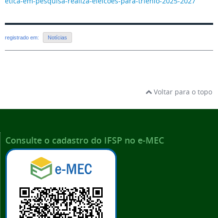
etica-em-pesquisa-realiza-
eleicoes-para-trienio-2025-
2027
registrado em:
Notícias
Voltar para o topo
Consulte o cadastro do IFSP no e-MEC