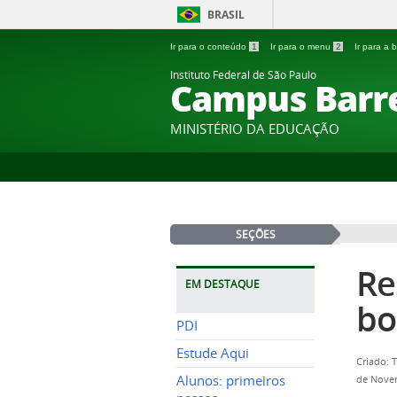
BRASIL
Ir para o conteúdo
1
Ir para o menu
2
Ir para a
Instituto Federal de São Paulo
Campus Barr
MINISTÉRIO DA EDUCAÇÃO
SEÇÕES
Re
EM DESTAQUE
bo
PDI
Estude Aqui
Criado: 
Alunos: primeiros
de Nove