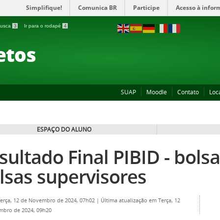
Simplifique!
Comunica BR
Participe
Acesso à infor
 busca
3
Ir para o rodapé
4
etos
SUAP
Moodle
Contato
Loc
ESPAÇO DO ALUNO
sultado Final PIBID - bols
lsas supervisores
Terça, 12 de Novembro de 2024, 07h02
|
Última atualização em Terça, 12
mbro de 2024, 09h20