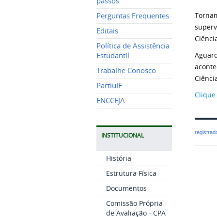
passos
Tornam
Perguntas Frequentes
superv
Editais
Ciênci
Política de Assistência
Aguar
Estudantil
aconte
Trabalhe Conosco
Ciência
PartiuIF
Clique
ENCCEJA
registra
INSTITUCIONAL
História
Estrutura Física
Documentos
Comissão Própria
de Avaliação - CPA