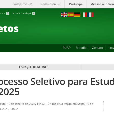
Simplifique!
Comunica BR
Participe
Acesso à infor
 busca
3
Ir para o rodapé
4
etos
SUAP
Moodle
Contato
Loc
ESPAÇO DO ALUNO
ocesso Seletivo para Estud
2025
Sexta, 10 de Janeiro de 2025, 14h52
|
Última atualização em Sexta, 10 de
de 2025, 14h52