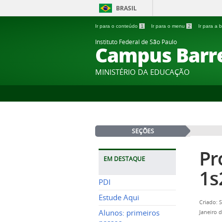
BRASIL
Ir para o conteúdo
1
Ir para o menu
2
Ir para a
Instituto Federal de São Paulo
Campus Barr
MINISTÉRIO DA EDUCAÇÃO
SEÇÕES
Pr
EM DESTAQUE
1s
PDI
Estude Aqui
Criado: 
Alunos: primeiros
Janeiro 