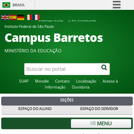
BRASIL
Simplifique!
ACESSIBILIDADE
ALTO CONTRASTE
Comunica BR
Instituto Federal de São Paulo
Campus Barretos
Participe
Acesso à informação
MINISTÉRIO DA EDUCAÇÃO
Legislação
Canais
SUAP
Moodle
Contato
Localização
Acesso à
Informação
Ouvidoria
SEÇÕES
ESPAÇO DO ALUNO
ESPAÇO DO SERVIDOR
MENU