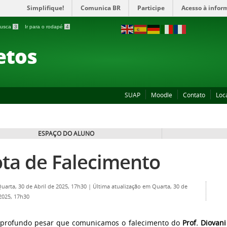
Simplifique!
Comunica BR
Participe
Acesso à infor
 busca
3
Ir para o rodapé
4
etos
SUAP
Moodle
Contato
Loc
ESPAÇO DO ALUNO
ta de Falecimento
Quarta, 30 de Abril de 2025, 17h30
|
Última atualização em Quarta, 30 de
 2025, 17h30
profundo pesar que comunicamos o falecimento do
Prof. Diovan