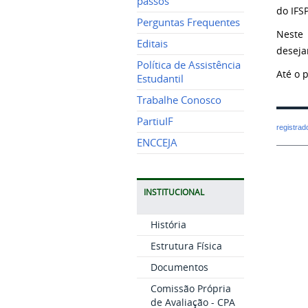
passos
do IFS
Perguntas Frequentes
Neste 
Editais
deseja
Política de Assistência
Até o 
Estudantil
Trabalhe Conosco
PartiuIF
registra
ENCCEJA
INSTITUCIONAL
História
Estrutura Física
Documentos
Comissão Própria
de Avaliação - CPA