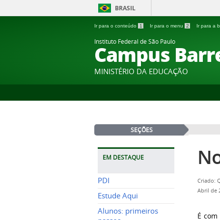
BRASIL
Ir para o conteúdo
1
Ir para o menu
2
Ir para a
Instituto Federal de São Paulo
Campus Barr
MINISTÉRIO DA EDUCAÇÃO
SEÇÕES
No
EM DESTAQUE
PDI
Criado: 
Abril de
Estude Aqui
Alunos: primeiros
É com 