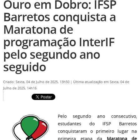
Ouro em Dobro: IFSP
Barretos conquista a
Maratona de
programação InterIF
pelo segundo ano
seguido
Criado: Sexta, 04 de Julho de 2025, 13h50
|
Última atualização em Sexta, 04 de
Julho de 2025, 14h16
Pelo segundo ano consecutivo,
estudantes do IFSP Barretos
conquistaram o primeiro lugar na
primeira etapa da
Maratona de