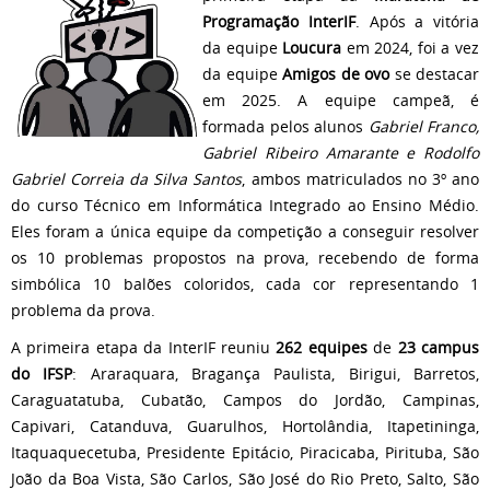
Programação InterIF
. Após a vitória
da equipe
Loucura
em 2024, foi a vez
da equipe
Amigos de ovo
se destacar
em 2025. A equipe campeã, é
formada pelos alunos
Gabriel Franco,
Gabriel Ribeiro Amarante e Rodolfo
Gabriel Correia da Silva Santos
, ambos matriculados no 3º ano
do curso Técnico em Informática Integrado ao Ensino Médio.
Eles foram a única equipe da competição a conseguir resolver
os 10 problemas propostos na prova, recebendo de forma
simbólica 10 balões coloridos, cada cor representando 1
problema da prova.
A primeira etapa da InterIF reuniu
262 equipes
de
23 campus
do IFSP
: Araraquara, Bragança Paulista, Birigui, Barretos,
Caraguatatuba, Cubatão, Campos do Jordão, Campinas,
Capivari, Catanduva, Guarulhos, Hortolândia, Itapetininga,
Itaquaquecetuba, Presidente Epitácio, Piracicaba, Pirituba, São
João da Boa Vista, São Carlos, São José do Rio Preto, Salto, São