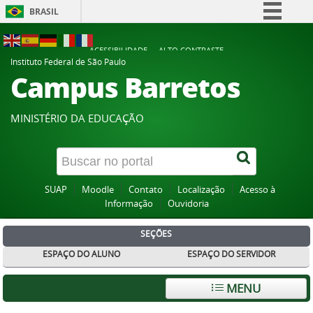
BRASIL
Simplifique!
ACESSIBILIDADE
ALTO CONTRASTE
Comunica BR
Instituto Federal de São Paulo
Campus Barretos
Participe
Acesso à informação
MINISTÉRIO DA EDUCAÇÃO
Legislação
Canais
SUAP
Moodle
Contato
Localização
Acesso à
Informação
Ouvidoria
SEÇÕES
ESPAÇO DO ALUNO
ESPAÇO DO SERVIDOR
MENU