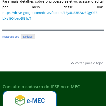
Para mais detalhes sobre o processo seletivo, acesse o edital
por meio desse link:
https://drive.google.com/drive/folders/16y4U83B2azEQgOZ5-
bXg1iOlpepBG1pT
registrado em:
Notícias
Voltar para o topo
Consulte o cadastro do IFSP no e-MEC