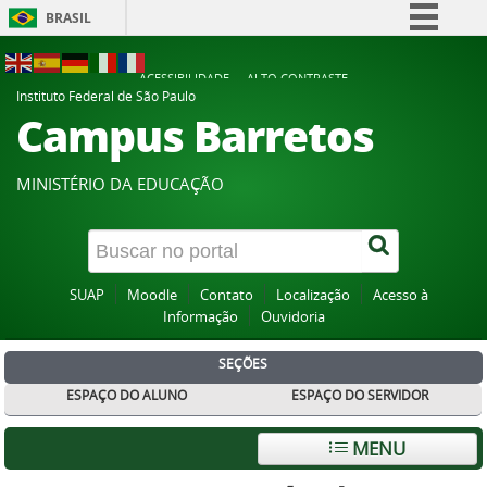
BRASIL
Simplifique!
ACESSIBILIDADE
ALTO CONTRASTE
Comunica BR
Instituto Federal de São Paulo
Campus Barretos
Participe
Acesso à informação
MINISTÉRIO DA EDUCAÇÃO
Legislação
Canais
SUAP
Moodle
Contato
Localização
Acesso à
Informação
Ouvidoria
SEÇÕES
ESPAÇO DO ALUNO
ESPAÇO DO SERVIDOR
MENU