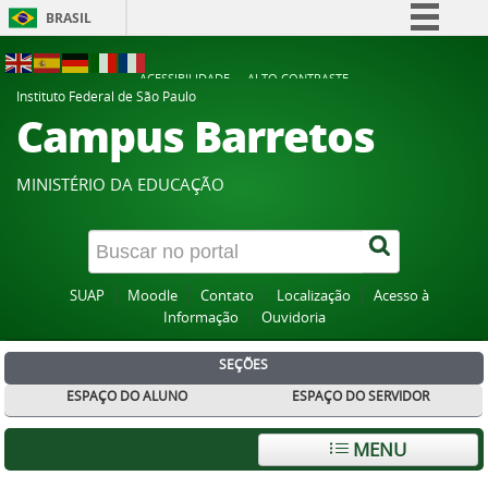
BRASIL
Simplifique!
ACESSIBILIDADE
ALTO CONTRASTE
Comunica BR
Instituto Federal de São Paulo
Campus Barretos
Participe
Acesso à informação
MINISTÉRIO DA EDUCAÇÃO
Legislação
Canais
SUAP
Moodle
Contato
Localização
Acesso à
Informação
Ouvidoria
SEÇÕES
ESPAÇO DO ALUNO
ESPAÇO DO SERVIDOR
MENU