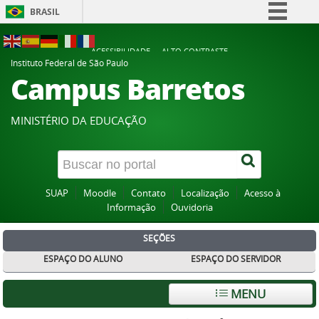
BRASIL
Simplifique!
ACESSIBILIDADE
ALTO CONTRASTE
Comunica BR
Instituto Federal de São Paulo
Campus Barretos
Participe
Acesso à informação
MINISTÉRIO DA EDUCAÇÃO
Legislação
Canais
SUAP
Moodle
Contato
Localização
Acesso à
Informação
Ouvidoria
SEÇÕES
ESPAÇO DO ALUNO
ESPAÇO DO SERVIDOR
MENU