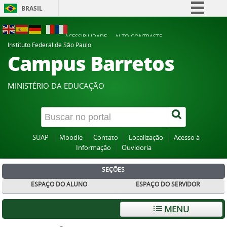
BRASIL
Simplifique!
ACESSIBILIDADE
ALTO CONTRASTE
Comunica BR
Instituto Federal de São Paulo
Campus Barretos
Participe
Acesso à informação
MINISTÉRIO DA EDUCAÇÃO
Legislação
Canais
SUAP
Moodle
Contato
Localização
Acesso à
Informação
Ouvidoria
SEÇÕES
ESPAÇO DO ALUNO
ESPAÇO DO SERVIDOR
MENU