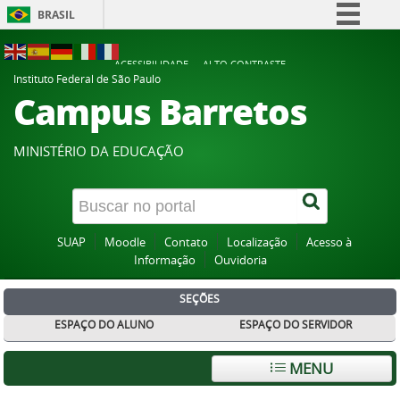
BRASIL
Simplifique!
ACESSIBILIDADE
ALTO CONTRASTE
Comunica BR
Instituto Federal de São Paulo
Campus Barretos
Participe
Acesso à informação
MINISTÉRIO DA EDUCAÇÃO
Legislação
Canais
SUAP
Moodle
Contato
Localização
Acesso à
Informação
Ouvidoria
SEÇÕES
ESPAÇO DO ALUNO
ESPAÇO DO SERVIDOR
MENU