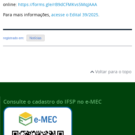
online:
https://forms.gle/rB9dCFMKvs5MqJAAA
Para mais informações,
acesse o Edital 39/2025
.
registrado em:
Notícias
Voltar para o topo
Consulte o cadastro do IFSP no e-MEC