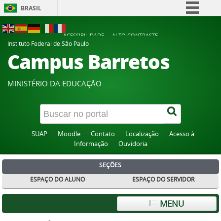
BRASIL
Simplifique!
ACESSIBILIDADE
ALTO CONTRASTE
Comunica BR
Instituto Federal de São Paulo
Campus Barretos
Participe
Acesso à informação
MINISTÉRIO DA EDUCAÇÃO
Legislação
Canais
SUAP
Moodle
Contato
Localização
Acesso à
Informação
Ouvidoria
SEÇÕES
ESPAÇO DO ALUNO
ESPAÇO DO SERVIDOR
MENU