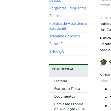
passos
Criado: 
Novembr
Perguntas Frequentes
Editais
O Inst
Política de Assistência
públic
Estudantil
dos Cu
Trabalhe Conosco
A inic
PartiuIF
lucrat
para
d
ENCCEJA
S
INSTITUCIONAL
A cha
soleni
História
Estrutura Física
Documentos
Comissão Própria
de Avaliação - CPA