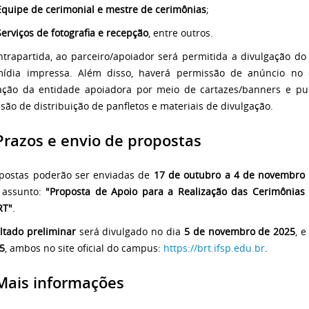
Equipe de cerimonial e mestre de cerimônias
;
Serviços de fotografia e recepção
, entre outros.
trapartida, ao parceiro/apoiador será permitida a divulgação do 
ídia impressa. Além disso, haverá permissão de anúncio no 
ação da entidade apoiadora por meio de cartazes/banners e pu
são de distribuição de panfletos e materiais de divulgação.
razos e envio de propostas
postas poderão ser enviadas de
17 de outubro a 4 de novembro
 assunto:
"Proposta de Apoio para a Realização das Cerimônia
RT"
.
ltado preliminar
será divulgado no dia
5 de novembro de 2025
, 
5
, ambos no site oficial do campus:
https://brt.ifsp.edu.
br
.
ais informações