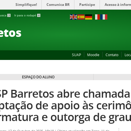
Simplifique!
Comunica BR
Participe
Acesso à infor
 busca
3
Ir para o rodapé
4
etos
SUAP
Moodle
Contato
Loc
ESPAÇO DO ALUNO
SP Barretos abre chamada
ptação de apoio às cerimô
rmatura e outorga de gra