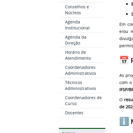
Conselhos e
Núcleos
Agenda
Em con
Institucional
e/ou m
Agenda da
divulg
Direção
permis
Horário de
Atendimento
P
Coordenadores
Administrativos
As pro
com o
Técnicos
Administrativos
IFSP/B
Coordenadores de
O
resu
Curso
de 202
Docentes
M