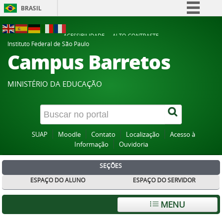
BRASIL
Simplifique!
ACESSIBILIDADE
ALTO CONTRASTE
Comunica BR
Instituto Federal de São Paulo
Campus Barretos
Participe
Acesso à informação
MINISTÉRIO DA EDUCAÇÃO
Legislação
Canais
SUAP
Moodle
Contato
Localização
Acesso à
Informação
Ouvidoria
SEÇÕES
ESPAÇO DO ALUNO
ESPAÇO DO SERVIDOR
MENU