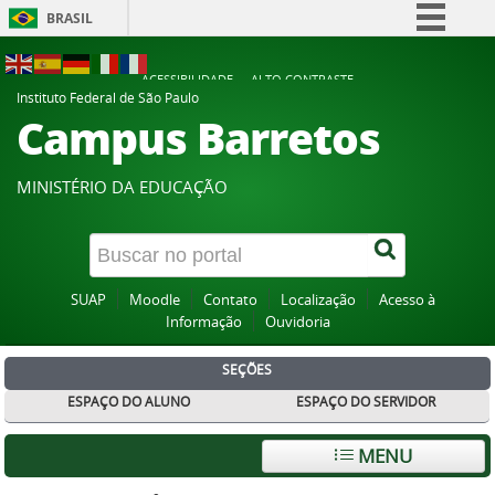
BRASIL
Simplifique!
ACESSIBILIDADE
ALTO CONTRASTE
Comunica BR
Instituto Federal de São Paulo
Campus Barretos
Participe
Acesso à informação
MINISTÉRIO DA EDUCAÇÃO
Legislação
Canais
SUAP
Moodle
Contato
Localização
Acesso à
Informação
Ouvidoria
SEÇÕES
ESPAÇO DO ALUNO
ESPAÇO DO SERVIDOR
MENU