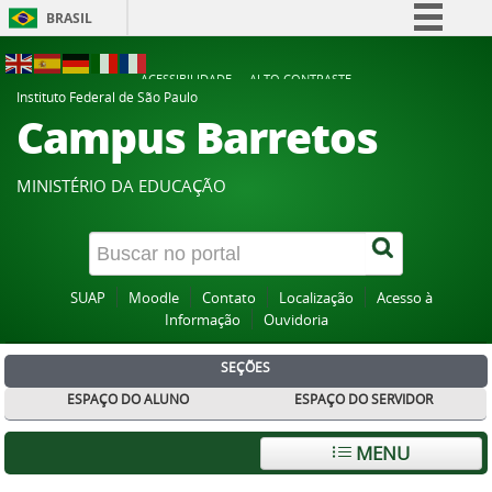
BRASIL
Simplifique!
ACESSIBILIDADE
ALTO CONTRASTE
Comunica BR
Instituto Federal de São Paulo
Campus Barretos
Participe
Acesso à informação
MINISTÉRIO DA EDUCAÇÃO
Legislação
Canais
SUAP
Moodle
Contato
Localização
Acesso à
Informação
Ouvidoria
SEÇÕES
ESPAÇO DO ALUNO
ESPAÇO DO SERVIDOR
MENU