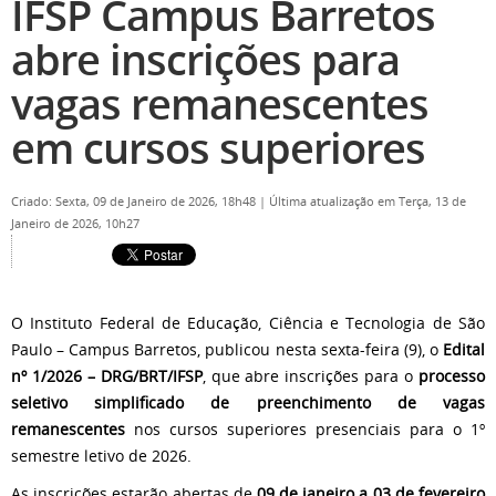
IFSP Campus Barretos
abre inscrições para
vagas remanescentes
em cursos superiores
Criado: Sexta, 09 de Janeiro de 2026, 18h48
|
Última atualização em Terça, 13 de
Janeiro de 2026, 10h27
O Instituto Federal de Educação, Ciência e Tecnologia de São
Paulo – Campus Barretos, publicou nesta sexta-feira (9), o
Edital
nº 1/2026 – DRG/BRT/IFSP
, que abre inscrições para o
processo
seletivo simplificado de preenchimento de vagas
remanescentes
nos cursos superiores presenciais para o 1º
semestre letivo de 2026.
As inscrições estarão abertas de
09 de janeiro a 03 de fevereiro