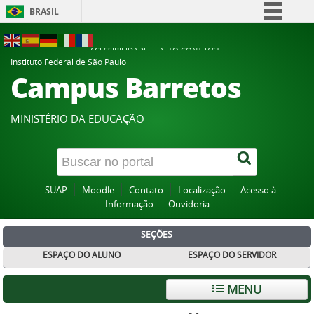
BRASIL
Simplifique!
ACESSIBILIDADE
ALTO CONTRASTE
Comunica BR
Instituto Federal de São Paulo
Campus Barretos
Participe
Acesso à informação
MINISTÉRIO DA EDUCAÇÃO
Legislação
Canais
SUAP
Moodle
Contato
Localização
Acesso à
Informação
Ouvidoria
SEÇÕES
ESPAÇO DO ALUNO
ESPAÇO DO SERVIDOR
MENU