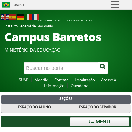
BRASIL
Simplifique!
ACESSIBILIDADE
ALTO CONTRASTE
Comunica BR
Instituto Federal de São Paulo
Campus Barretos
Participe
Acesso à informação
MINISTÉRIO DA EDUCAÇÃO
Legislação
Canais
SUAP
Moodle
Contato
Localização
Acesso à
Informação
Ouvidoria
SEÇÕES
ESPAÇO DO ALUNO
ESPAÇO DO SERVIDOR
MENU