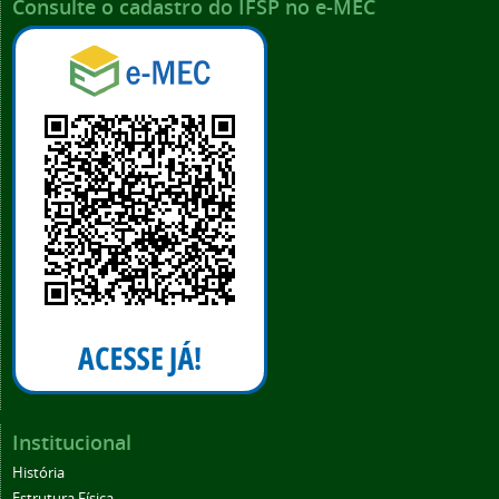
Consulte o cadastro do IFSP no e-MEC
Institucional
História
Estrutura Física