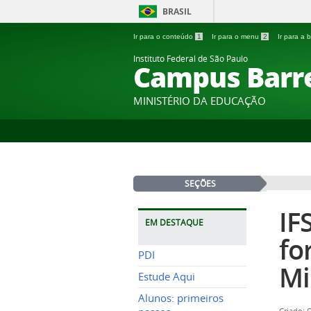
BRASIL
Ir para o conteúdo
1
Ir para o menu
2
Ir para a
Instituto Federal de São Paulo
Campus Barr
MINISTÉRIO DA EDUCAÇÃO
SEÇÕES
IF
EM DESTAQUE
fo
PDI
Mi
Estude Aqui
Alunos: primeiros