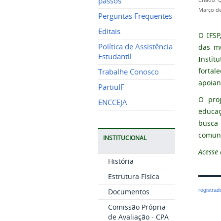
passos
Criado: 
Março de
Perguntas Frequentes
Editais
O IFSP
Política de Assistência
das mu
Estudantil
Instit
fortal
Trabalhe Conosco
apoian
PartiuIF
O proj
ENCCEJA
educaç
busca 
comuni
INSTITUCIONAL
Acesse 
História
Estrutura Física
Documentos
registra
Comissão Própria
de Avaliação - CPA