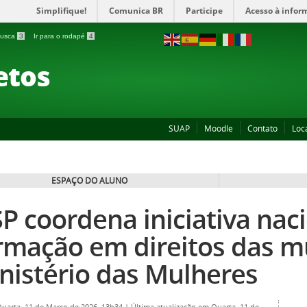
Simplifique!
Comunica BR
Participe
Acesso à infor
 busca
3
Ir para o rodapé
4
etos
SUAP
Moodle
Contato
Loc
ESPAÇO DO ALUNO
SP coordena iniciativa nac
rmação em direitos das 
nistério das Mulheres