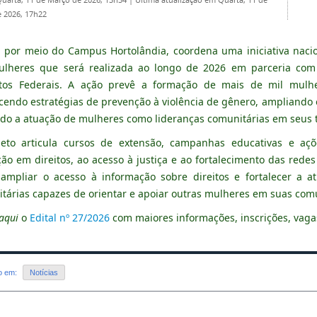
Quarta, 11 de Março de 2026, 13h34
|
Última atualização em Quarta, 11 de
 2026, 17h22
, por meio do Campus Hortolândia, coordena uma iniciativa naci
lheres que será realizada ao longo de 2026 em parceria com 
utos Federais. A ação prevê a formação de mais de mil mulhe
ecendo estratégias de prevenção à violência de gênero, ampliando 
do a atuação de mulheres como lideranças comunitárias em seus t
eto articula cursos de extensão, campanhas educativas e açõ
ão em direitos, ao acesso à justiça e ao fortalecimento das rede
ampliar o acesso à informação sobre direitos e fortalecer a 
tárias capazes de orientar e apoiar outras mulheres em suas co
aqui
o
Edital nº 27/2026
com maiores informações, inscrições, vaga
do em:
Notícias